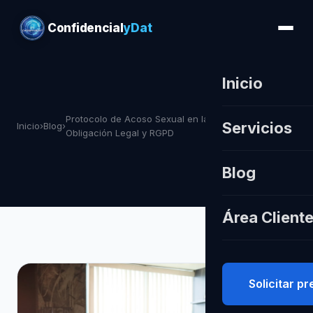
Confidencial
yDat
Inicio
Protocolo de Acoso Sexual en la Empresa:
Servicios
Inicio
›
Blog
›
Obligación Legal y RGPD
Blog
Área Client
Solicitar p