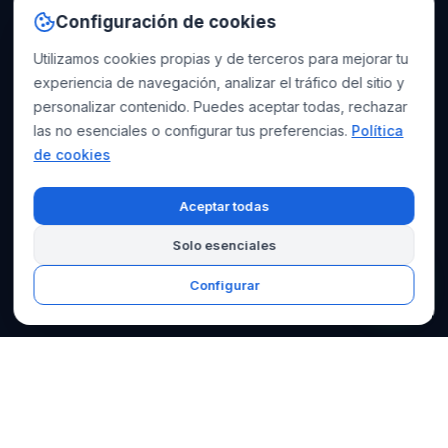
Configuración de cookies
Utilizamos cookies propias y de terceros para mejorar tu
experiencia de navegación, analizar el tráfico del sitio y
personalizar contenido. Puedes aceptar todas, rechazar
las no esenciales o configurar tus preferencias.
Política
de cookies
Aceptar todas
Solo esenciales
SCROLL
Configurar
Conformidad RGPD garantizada
Respuesta en menos de 24h
Más de 500 empresas satisfechas
Documentación completa incluida